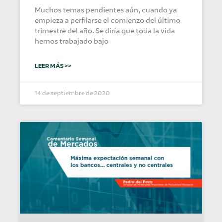
Muchos temas pendientes aún, cuando ya
empieza a perfilarse el comienzo del último
trimestre del año. Se diría que toda la vida
hemos trabajado bajo
LEER MÁS >>
14 de septiembre de 2020