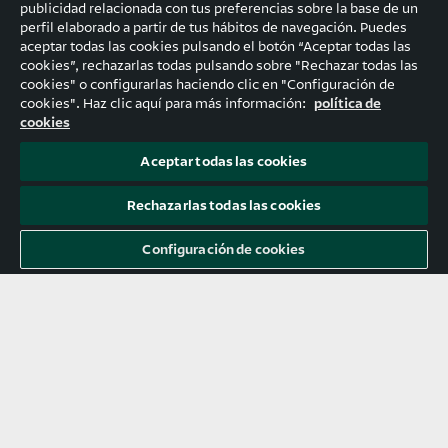
publicidad relacionada con tus preferencias sobre la base de un
al frente
perfil elaborado a partir de tus hábitos de navegación. Puedes
aceptar todas las cookies pulsando el botón “Aceptar todas las
cookies”, rechazarlas todas pulsando sobre "Rechazar todas las
De manera recurrente, desde el comienzo
cookies" o configurarlas haciendo clic en "Configuración de
oficial de la pandemia, hemos comentado a
cookies". Haz clic aquí para más información:
política de
través de estas líneas las grandes diferencias
cookies
en la gestión económica con las que ha sido
Aceptar todas las cookies
tratada la presente emergencia frente a la
anterior gran crisis, la crisis de Lehman
Brothers.
Rechazarlas todas las cookies
Configuración de cookies
LEER MÁS >>
20 de julio de 2020