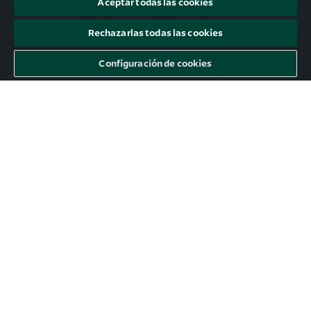
Aceptar todas las cookies
Rechazarlas todas las cookies
Configuración de cookies
#Mercados: El gran tema económico
(y político) de 2025
No tengo ninguna duda de que el amable lector ha
identificado correctamente el que va a ser el gran
asunto sobre el cuál pivotará la atención política,