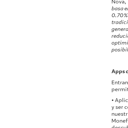
Nova, 
basa en
0.70% 
tradic
genera
reduci
optimi
posibi
Apps q
Entran
permit
• Apli
y ser 
nuestr
Monefy
descub