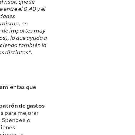
advisor, que se
 entre el 0.40 y el
idades
simismo, en
ir de importes muy
s), lo que ayuda a
reciendo también la
s distintos”.
ramientas que
patrón de gastos
s para mejorar
c, Spendee o
tienes
siones, y