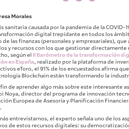
resa Morales
sis sanitaria causada por la pandemia de la COVID-
ansformación digital trepidante en todos los ámbi
de las finanzas (personales y empresariales), que
s y recursos con los que gestionar directamente 
ho, según el
II Barómetro de la transformación digi
ión en España
, realizado por la plataforma de inve
ctivos eToro, el 91% de los encuestados afirma que 
ecnología Blockchain están transformando la industr
 fin de aprender algo más sobre este interesante 
oi Noya, director del programa de innovación tecn
ción Europea de Asesoría y Planificación Financie
.
ás entrevistarnos, el experto señala uno de los a
vos de estos recursos digitales: su democratización