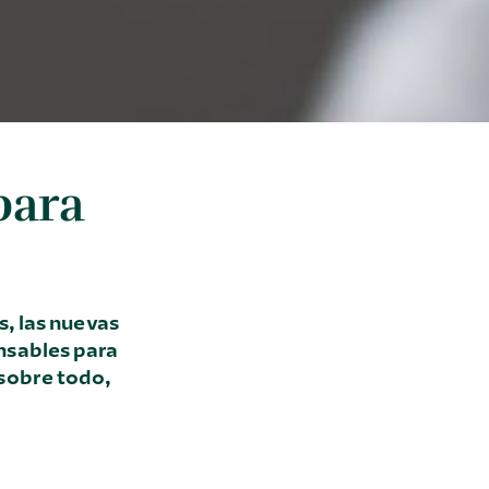
para
s, las nuevas
nsables para
 sobre todo,