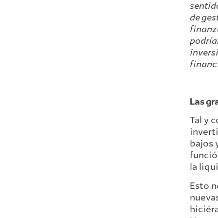
sentid
de ges
finanz
podría
invers
financ
Las gr
Tal y 
invert
bajos 
funció
la liqu
Esto n
nuevas
hiciér