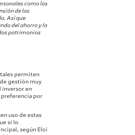
personales como las
nsión de las
a. Así que
do del ahorro y la
ados patrimonios
itales permiten
 de gestión muy
l inversor en
y preferencia por
uen uso de estas
e si lo
ncipal, según Eloi