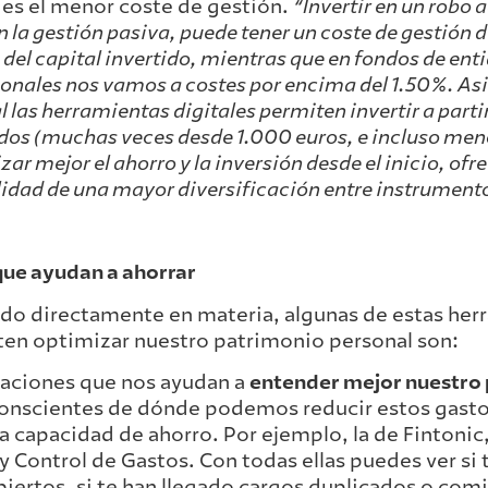
es el menor coste de gestión.
“Invertir en un robo 
 la gestión pasiva, puede tener un coste de gestión de
del capital invertido, mientras que en fondos de ent
ionales nos vamos a costes por encima del 1.50%. A
l las herramientas digitales permiten invertir a part
dos (muchas veces desde 1.000 euros, e incluso meno
zar mejor el ahorro y la inversión desde el inicio, of
lidad de una mayor diversificación entre instrumento
ue ayudan a ahorrar
do directamente en materia, algunas de estas her
en optimizar nuestro patrimonio personal son:
caciones que nos ayudan a
entender mejor nuestro 
conscientes de dónde podemos reducir estos gasto
a capacidad de ahorro. Por ejemplo, la de Fintoni
 Control de Gastos. Con todas ellas puedes ver si 
iertos, si te han llegado cargos duplicados o comi