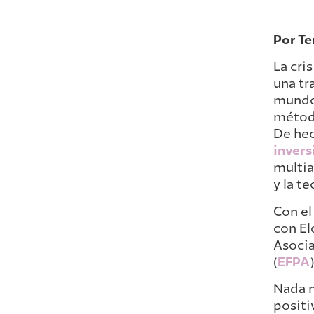
Por Te
La cri
una tr
mundo 
método
De hec
invers
multia
y la t
Con el
con El
Asocia
(
EFPA
)
Nada m
positi