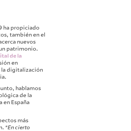
19 ha propiciado
tos, también en el
 acerca nuevos
un patrimonio.
tal de la
rsión en
la digitalización
ia.
asunto, hablamos
ológica de la
ra en España
spectos más
. “
En cierto