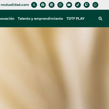
mutualidad.com
novación
Talento y emprendimiento
TDTF PLAY