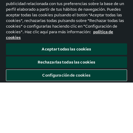
Deduce un 40% hasta un máximo de 7.500
publicidad relacionada con tus preferencias sobre la base de un
euros de las obras realizadas en el periodo
perfil elaborado a partir de tus hábitos de navegación. Puedes
antes indicado, siempre que se certifique una
aceptar todas las cookies pulsando el botón “Aceptar todas las
reducción del 30% en el consumo de energía
cookies”, rechazarlas todas pulsando sobre "Rechazar todas las
cookies" o configurarlas haciendo clic en "Configuración de
primaria no renovable o mejore la calificación
cookies". Haz clic aquí para más información:
política de
energética de la vivienda a una clase
cookies
energética A o B. Se trata de actuaciones
como aislamiento térmico en paredes o falsos
Aceptar todas las cookies
techos, o la instalación de sistemas de
Rechazarlas todas las cookies
calefacción o frío por aerotermia.
Configuración de cookies
Contenidos relacionados
Cuáles son los principales incentivos fiscales
para los autónomos
Descubre todo lo que puede hacer el interés