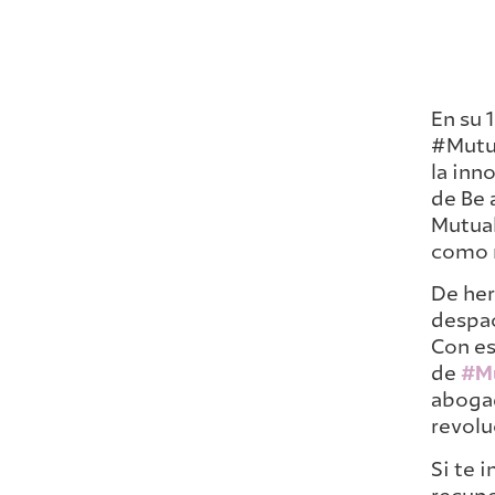
En su 
#Mutua
la inn
de Be 
Mutual
como 
De her
despa
Con es
de
#M
abogad
revolu
Si te 