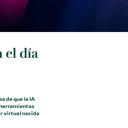
 el día
a de que la IA
s herramientas
r virtual nacida