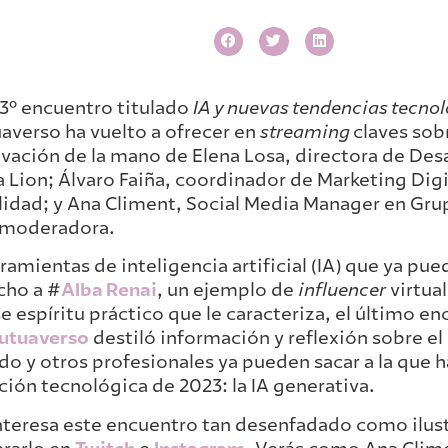
13º encuentro titulado
IA y nuevas tendencias tecnol
verso ha vuelto a ofrecer en
streaming
claves sob
ovación de la mano de Elena Losa, directora de Des
a Lion; Álvaro Faiña, coordinador de Marketing Digi
idad; y Ana Climent, Social Media Manager en Gr
moderadora.
ramientas de inteligencia artificial (IA) que ya pued
cho a #
Alba Renai
, un ejemplo de
influencer
virtual
e espíritu práctico que le caracteriza, el último e
utuaverso
destiló información y reflexión sobre el
o y otros profesionales ya pueden sacar a la que ha
ción tecnológica de 2023: la IA generativa.
interesa este encuentro tan desenfadado como ilus