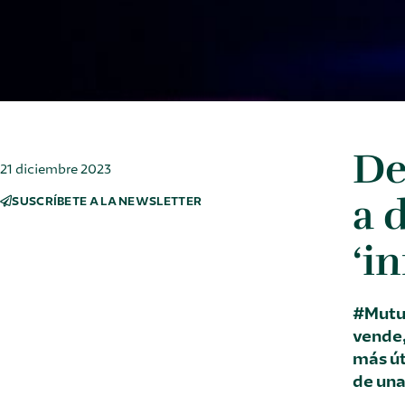
De
21 diciembre 2023
a 
SUSCRÍBETE A LA NEWSLETTER
‘i
#Mutua
vende,
más út
de una