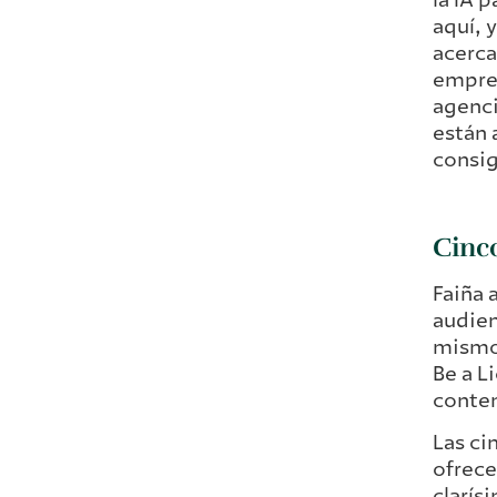
aquí, 
acerca
empres
agenci
están 
consig
Cinc
Faiña 
audien
mismo 
Be a L
conten
Las ci
ofrece
clarís