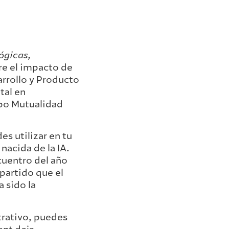
ógicas,
re el impacto de
arrollo y Producto
tal en
upo Mutualidad
es utilizar en tu
 nacida de la IA.
ncuentro del año
 partido que el
 sido la
trativo, puedes