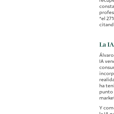
recupe
consta
profes
“el 27
citand
La I
Álvaro
IA ven
consum
incorp
realid
ha ten
punto 
market
Y como
la IA 