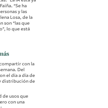
Faiña. “Se ha
ersonas y las
lena Losa, de la
n son “las que
o”, lo que está
 más
 compartir con la
 semana. Del
n el día a día de
y distribución de
d de usos que
pero con una
: