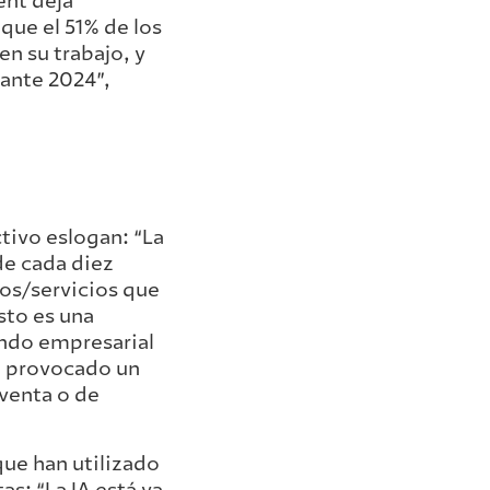
ent deja
que el 51% de los
en su trabajo, y
rante 2024”,
ctivo eslogan: “La
 de cada diez
os/servicios que
sto es una
mundo empresarial
a provocado un
 venta o de
ue han utilizado
as: “La IA está ya