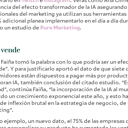
rarlo en
Twitch
e
Instagram
. Verás como Ana Clim
ncia del efecto transformador de la IA asegurando 
ionales del marketing ya utilizan sus herramientas 
% adicional planea implementarlo en el día a día du
o un estudio de
Puro Marketing
.
A vende
 Faiña tomó la palabra con lo que podría ser un efe
de”. Y para justificarlo aportó el dato de que siete
idores están dispuestos a pagar más por product
oran IA, también conclusión del citado estudio. “E
ad”, continúa Faiña, “la incorporación de la IA al 
ido un crecimiento exponencial este año, y esto h
de inflexión brutal en la estrategia de negocio, de
ing”.
 ejemplo, un nuevo dato, el 75% de las empresas q
para personalizar su producto ha aumentado las vent