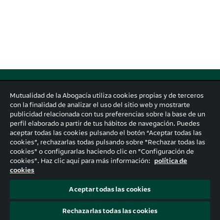
#TúDefinesTuFuturo
, el espacio de
Mutualidad
en el que
Mutualidad de la Abogacía utiliza cookies propias y de terceros
puedes aprender todo lo relacionado con la cultura del
con la finalidad de analizar el uso del sitio web y mostrarte
ahorro y empezar a construir tu planificación financiera.
publicidad relacionada con tus preferencias sobre la base de un
Si además te atraen los temas ligados al emprendimiento
perfil elaborado a partir de tus hábitos de navegación. Puedes
y la innovación,
¡este es tu lugar!
aceptar todas las cookies pulsando el botón “Aceptar todas las
cookies”, rechazarlas todas pulsando sobre "Rechazar todas las
cookies" o configurarlas haciendo clic en "Configuración de
cookies". Haz clic aquí para más información:
política de
SUSCRÍBETE A LA NEWSLETTER
cookies
Aceptar todas las cookies
© 2026 Mutualidad
mutualidad.com
Aviso legal
Política de privacidad
Rechazarlas todas las cookies
Política de cookies