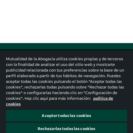
#TúDefinesTuFuturo
, el espacio de
Mutualidad
en el que
Mutualidad de la Abogacía utiliza cookies propias y de terceros
puedes aprender todo lo relacionado con la cultura del
con la finalidad de analizar el uso del sitio web y mostrarte
ahorro y empezar a construir tu planificación financiera.
publicidad relacionada con tus preferencias sobre la base de un
Si además te atraen los temas ligados al emprendimiento
perfil elaborado a partir de tus hábitos de navegación. Puedes
y la innovación,
¡este es tu lugar!
aceptar todas las cookies pulsando el botón “Aceptar todas las
cookies”, rechazarlas todas pulsando sobre "Rechazar todas las
cookies" o configurarlas haciendo clic en "Configuración de
cookies". Haz clic aquí para más información:
política de
SUSCRÍBETE A LA NEWSLETTER
cookies
Aceptar todas las cookies
© 2026 Mutualidad
mutualidad.com
Aviso legal
Política de privacidad
Rechazarlas todas las cookies