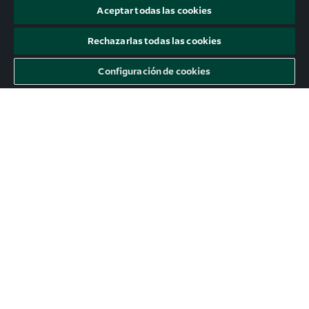
Aceptar todas las cookies
Rechazarlas todas las cookies
Configuración de cookies
#Mercados: El gran tema económico
(y político) de 2025
No tengo ninguna duda de que el amable lector ha
identificado correctamente el que va a ser el gran