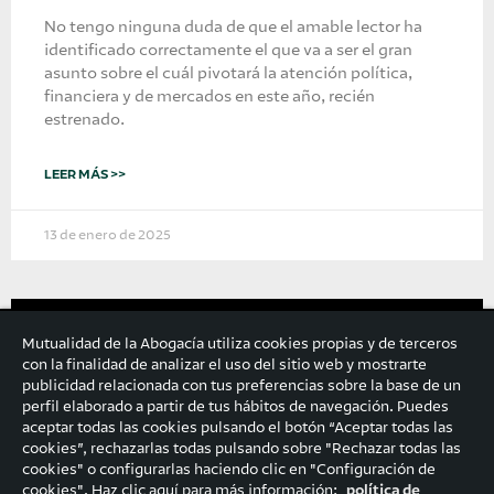
No tengo ninguna duda de que el amable lector ha
identificado correctamente el que va a ser el gran
asunto sobre el cuál pivotará la atención política,
financiera y de mercados en este año, recién
estrenado.
LEER MÁS >>
13 de enero de 2025
Mutualidad de la Abogacía utiliza cookies propias y de terceros
con la finalidad de analizar el uso del sitio web y mostrarte
publicidad relacionada con tus preferencias sobre la base de un
perfil elaborado a partir de tus hábitos de navegación. Puedes
aceptar todas las cookies pulsando el botón “Aceptar todas las
cookies”, rechazarlas todas pulsando sobre "Rechazar todas las
cookies" o configurarlas haciendo clic en "Configuración de
cookies". Haz clic aquí para más información:
política de