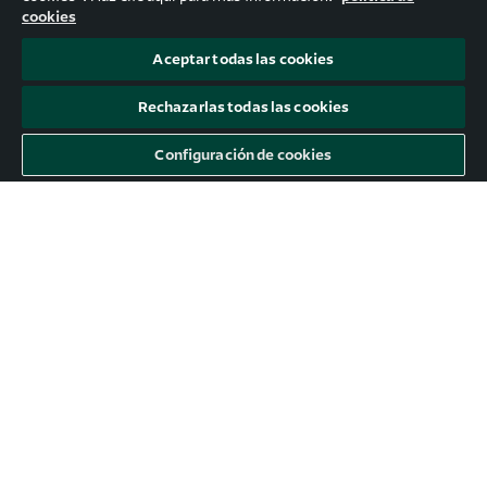
cookies
Aceptar todas las cookies
Rechazarlas todas las cookies
Configuración de cookies
[eBook] 30 herramientas IA que
transformarán tu manera de trabajar
Nueve de cada 10 líderes tecnológicos encuestados
por la firma Dynatrace opinan que la IA generativa
sería más beneficiosa si se enriqueciera con otros