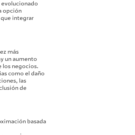
ha evolucionado
a opción
 que integrar
vez más
hay un aumento
e los negocios.
cias como el daño
iones, las
clusión de
oximación basada