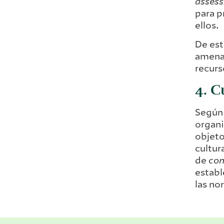
asses
para p
ellos.
De est
amenaz
recurs
4. C
Según 
organi
objeto
cultur
de
com
establ
las no