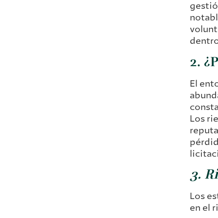
gestió
notabl
volunt
dentro
2. ¿
El ent
abunda
consta
Los ri
reputa
pérdid
licita
3. R
Los e
en el 