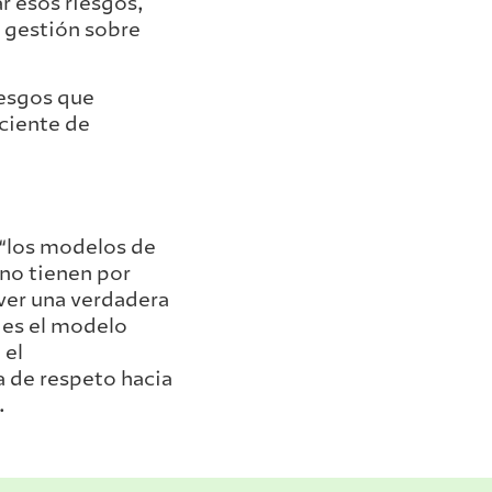
ar esos riesgos,
y gestión sobre
iesgos que
iciente de
, “los modelos de
no tienen por
over una verdadera
o es el modelo
 el
 de respeto hacia
.