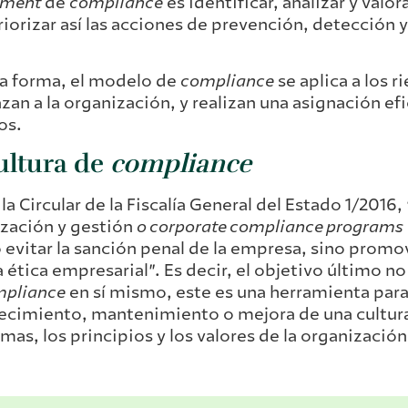
sment
de
compliance
es identificar, analizar y valor
riorizar así las acciones de prevención, detección 
a forma, el modelo de
compliance
se aplica a los r
an a la organización, y realizan una asignación ef
os.
ultura de
compliance
la Circular de la Fiscalía General del Estado 1/2016
zación y gestión
o corporate compliance programs
 evitar la sanción penal de la empresa, sino prom
a ética empresarial”. Es decir, el objetivo último n
pliance
en sí mismo, este es una herramienta para
ecimiento, mantenimiento o mejora de una cultura
rmas, los principios y los valores de la organización