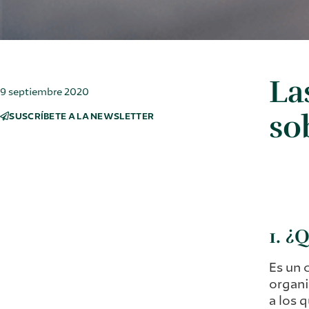
La
9 septiembre 2020
so
SUSCRÍBETE A LA NEWSLETTER
1. ¿
Es un 
organi
a los 