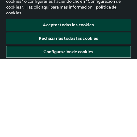
cookies" o configurarlas haciendo clic en "Configuración de
cookies". Haz clic aquí para más información:
política de
cookies
Aceptar todas las cookies
Rechazarlas todas las cookies
Configuración de cookies
[eBook] 30 herramientas IA que
transformarán tu manera de trabajar
Nueve de cada 10 líderes tecnológicos encuestados