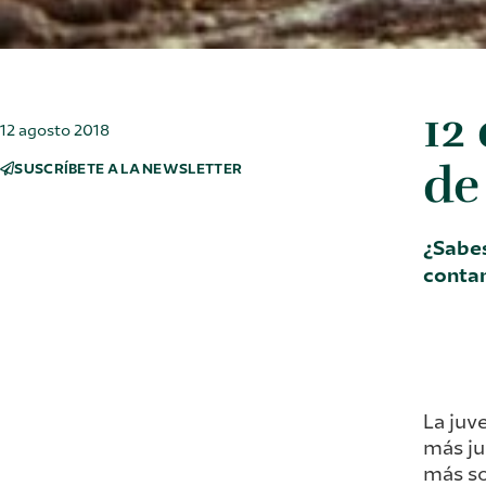
12
12 agosto 2018
de
SUSCRÍBETE A LA NEWSLETTER
¿Sabes
conta
La juv
más ju
más so