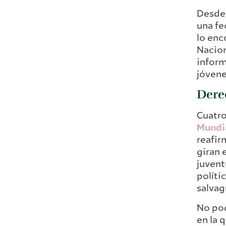
Desde 
una fe
lo enc
Nacion
inform
jóvene
Derec
Cuatro
Mundia
reafir
giran 
juvent
políti
salvag
No pod
en la 