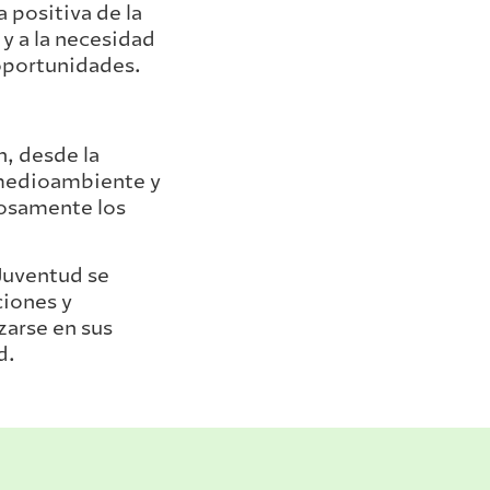
 positiva de la
 y a la necesidad
 oportunidades.
n, desde la
l medioambiente y
iosamente los
 Juventud se
ciones y
zarse en sus
d.