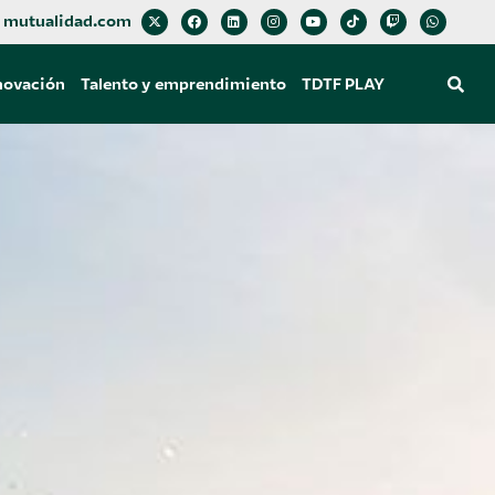
mutualidad.com
novación
Talento y emprendimiento
TDTF PLAY