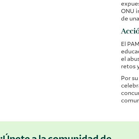
expues
ONU in
de una
Acció
El PAM
educac
el abu
retos 
Por su
celebr
concur
comuni
¡Únete a la comunidad de