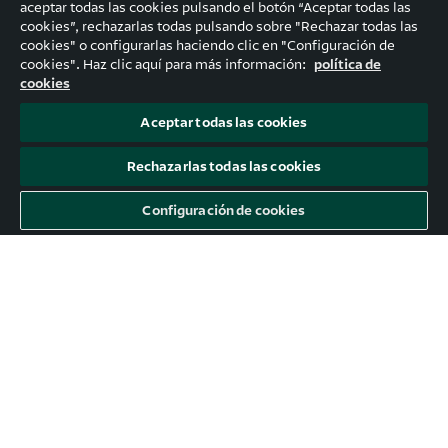
aceptar todas las cookies pulsando el botón “Aceptar todas las
cookies”, rechazarlas todas pulsando sobre "Rechazar todas las
cookies" o configurarlas haciendo clic en "Configuración de
cookies". Haz clic aquí para más información:
política de
cookies
Aceptar todas las cookies
Rechazarlas todas las cookies
Configuración de cookies
#Mercados: El gran tema económico
(y político) de 2025
No tengo ninguna duda de que el amable lector ha
identificado correctamente el que va a ser el gran
asunto sobre el cuál pivotará la atención política,