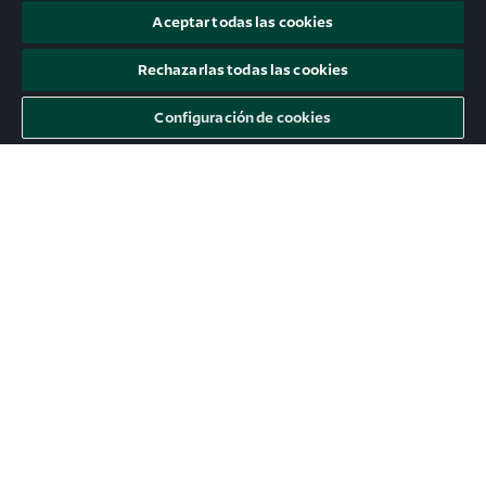
Aceptar todas las cookies
Rechazarlas todas las cookies
Configuración de cookies
#Mercados: El gran tema económico
(y político) de 2025
No tengo ninguna duda de que el amable lector ha
identificado correctamente el que va a ser el gran
asunto sobre el cuál pivotará la atención política,
financiera y de mercados en este año, recién
estrenado.
LEER MÁS >>
13 de enero de 2025