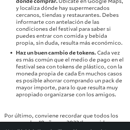
dónde comprar.
Ubícate en Google Maps,
y localiza dónde hay supermercados
cercanos, tiendas y restaurantes. Debes
informarte con antelación de las
condiciones del festival para saber si
puedes entrar con comida y bebida
propia, sin duda, resulta más económico.
Haz un buen cambio de tokens.
Cada vez
es más común que el medio de pago en el
festival sea con tokens de plástico, con la
moneda propia de cada En muchos casos
es posible ahorrar comprando un pack de
mayor importe, para lo que resulta muy
apropiado organizarse con los amigos.
Por último, conviene recordar que todos los
que cumplan 18 años en 2022 (los nacidos en
2004) pueden beneficiarse de los 400 euros