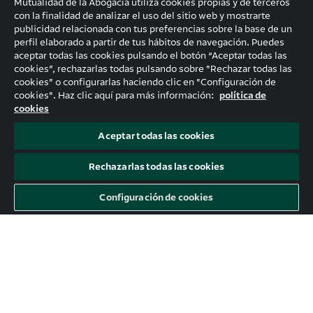
Mutualidad de la Abogacía utiliza cookies propias y de terceros
del Bono Joven Cultural promovido por el
con la finalidad de analizar el uso del sitio web y mostrarte
publicidad relacionada con tus preferencias sobre la base de un
Gobierno. La medida cuenta con una partida
perfil elaborado a partir de tus hábitos de navegación. Puedes
presupuestaria de 210 millones de euros y
aceptar todas las cookies pulsando el botón “Aceptar todas las
afectará a cerca de medio millón de jóvenes.
cookies”, rechazarlas todas pulsando sobre "Rechazar todas las
El 18 de julio se abre el proceso de adhesión a
cookies" o configurarlas haciendo clic en "Configuración de
cookies". Haz clic aquí para más información:
política de
esta medida en esta
web.
cookies
Aceptar todas las cookies
Rechazarlas todas las cookies
Configuración de cookies
¡Únete a la comunidad de
personas que ya están
definiendo su futuro!