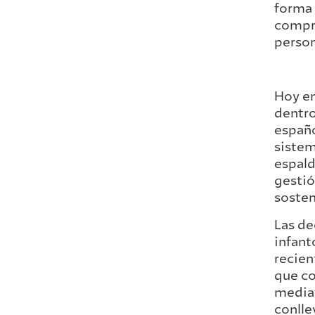
forma 
compr
person
Hoy en
dentro
españo
sistem
espald
gestió
sosten
Las de
infant
recien
que co
mediat
conlle