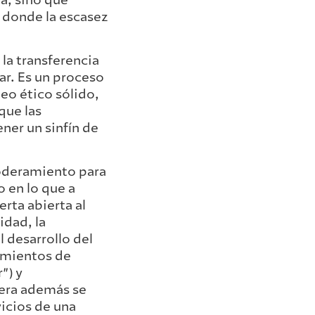
 donde la escasez
la transferencia
ar. Es un proceso
leo ético sólido,
que las
er un sinfín de
poderamiento para
o en lo que a
rta abierta al
idad, la
l desarrollo del
imientos de
r”) y
nera además se
vicios de una