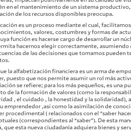
n en el mantenimiento de un sistema productivo,
tación de los recursos disponibles preocupa.
cación es un proceso mediante el cual, facilitamos 
ocimientos, valores, costumbres y formas de actu
 cuya función es hacerse cargo de desarrollar un núc
rmita hacernos elegir correctamente, asumiendo 
uencias de las decisiones que tomamos pueden ten
tos.
que la alfabetización financiera es un arma de em
er, puesto que nos permite asumir un rol más activ
ación se refiere; para los más pequeños, es una pue
o de la formación de valores (como la responsabil
idad , el cuidado , la honestidad y la solidaridad), a
tu emprendedor ,así como la asimilación de conoc
er procedimental ( relacionados con el “saber hace
tuales (correspondientes al “saber”). De esta ma
á, que esta nueva ciudadanía adquiera bienes y ser