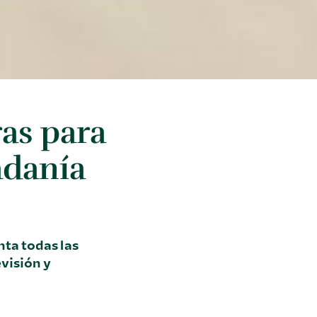
as para
adanía
nta todas las
evisión y