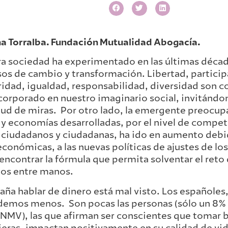
a Torralba. Fundación Mutualidad Abogacía.
a sociedad ha experimentado en las últimas déca
os de cambio y transformación. Libertad, particip
ridad, igualdad, responsabilidad, diversidad son 
corporado en nuestro imaginario social, invitándo
ud de miras. Por otro lado, la emergente preocup
 y economías desarrolladas, por el nivel de compet
 ciudadanos y ciudadanas, ha ido en aumento debid
 económicas, a las nuevas políticas de ajustes de lo
ncontrar la fórmula que permita solventar el ret
os entre manos.
aña hablar de dinero está mal visto. Los españole
emos menos. Son pocas las personas (sólo un 8%
CNMV), las que afirman ser conscientes que tomar 
ieras, impactan positivamente en su calidad de vid