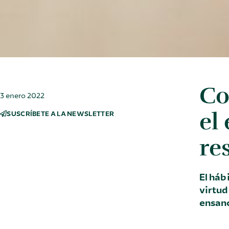
Co
3 enero 2022
el
SUSCRÍBETE A LA NEWSLETTER
re
El háb
virtud
ensanc