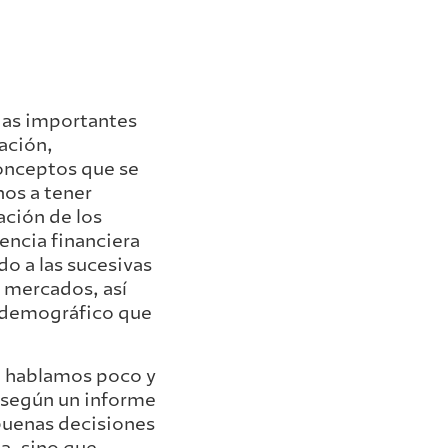
das importantes
ación,
conceptos que se
nos a tener
ación de los
encia financiera
o a las sucesivas
s mercados, así
o demográfico que
s, hablamos poco y
 según un informe
buenas decisiones
a, sino que