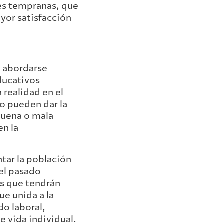
es tempranas, que
or satisfacción
a abordarse
educativos
 realidad en el
no pueden dar la
 buena o mala
en la
tar la población
 el pasado
os que tendrán
ue unida a la
do laboral,
e vida individual.