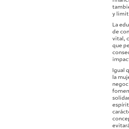
tambié
y limi
La edu
de con
vital,
que pe
consec
impac
Igual 
la muj
negoci
foment
solidar
espíri
caráct
concep
evitar