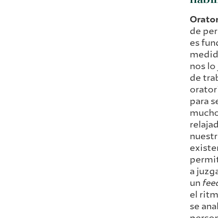
Orator
de per
es fun
medida
nos lo
de tra
orator
para s
mucho 
relaja
nuestr
existe
permit
a juzg
un
fee
el rit
se ana