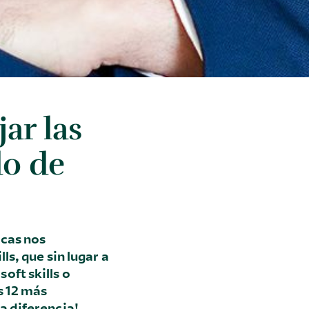
ar las
do de
icas nos
ls, que sin lugar a
oft skills o
s 12 más
a diferencia!