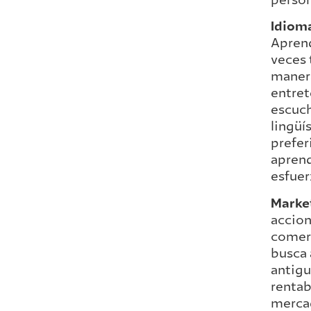
person
Idiom
Aprend
veces 
manera
entret
escuc
lingüí
prefer
aprend
esfuer
Market
accion
comerc
busca 
antigu
rentab
merca