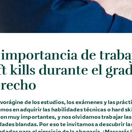
 importancia de trabaj
ft kills durante el gra
recho
 vorágine de los estudios, los exámenes y las práct
mos en adquirir las habilidades técnicas o hard skil
on muy importantes, y nos olvidamos trabajar las s
dades blandas. Por eso te invitamos a descubrir la
adas para el ejercicio de la abogacía. ¡Marcarás l