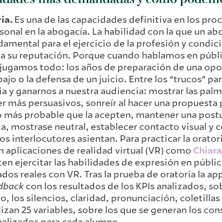
ia.
Es una de las capacidades definitiva en los pro
sonal en la abogacía. La habilidad con la que un a
damental para el ejercicio de la profesión y condi
 su reputación. Porque cuando hablamos en públ
 jugamos todo: los años de preparación de una opo
bajo o la defensa de un juicio. Entre los “trucos” p
ia y ganarnos a nuestra audiencia: mostrar las pal
er más persuasivos, sonreír al hacer una propuesta
más probable que la acepten, mantener una postu
da, mostrase neutral, establecer contacto visual y 
os interlocutores asientan. Para practicar la orato
n aplicaciones de realidad virtual (VR) como
Chiara
en ejercitar las habilidades de expresión en públ
ados reales con VR. Tras la prueba de oratoria la a
dback
con los resultados de los KPIs analizados, so
mo, los silencios, claridad, pronunciación, coletillas
lizan 25 variables, sobre los que se generan los con