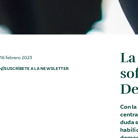
La
16 febrero 2023
so
SUSCRÍBETE A LA NEWSLETTER
De
Con la
centra
duda s
habili
demand