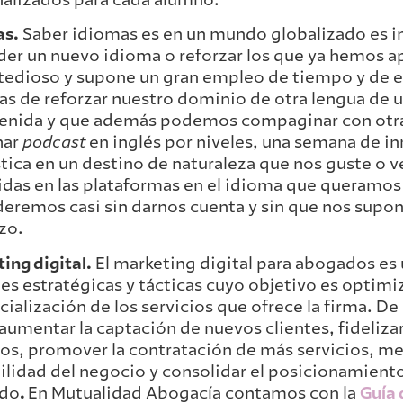
alizados para cada alumno.
as.
Saber idiomas es en un mundo globalizado es i
er un nuevo idioma o reforzar los que ya hemos ap
tedioso y supone un gran empleo de tiempo y de e
s de reforzar nuestro dominio de otra lengua de 
enida y que además podemos compaginar con otra
har
podcast
en inglés por niveles, una semana de i
stica en un destino de naturaleza que nos guste o v
idas en las plataformas en el idioma que queramos 
eremos casi sin darnos cuenta y sin que nos supo
zo.
ing digital.
El marketing digital para abogados es
es estratégicas y tácticas cuyo objetivo es optimiz
ialización de los servicios que ofrece la firma. D
aumentar la captación de nuevos clientes, fidelizar 
os, promover la contratación de más servicios, mej
ilidad del negocio y consolidar el posicionamiento
do
.
En Mutualidad Abogacía contamos con la
Guía 