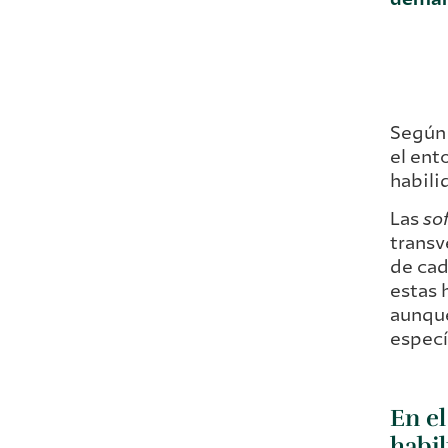
Según
el ent
habili
Las
sof
transv
de cad
estas 
aunqu
especí
En el
habi