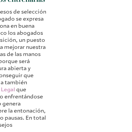
cesos de selección
bogado se expresa
ciona en buena
ico los abogados
sición, un puesto
ara mejorar nuestra
mas de las manos
 porque será
ra abierta y
conseguir que
ria también
 Legal
que
ico enfrentándose
pp genera
bre la entonación,
 o pausas. En total
sejos