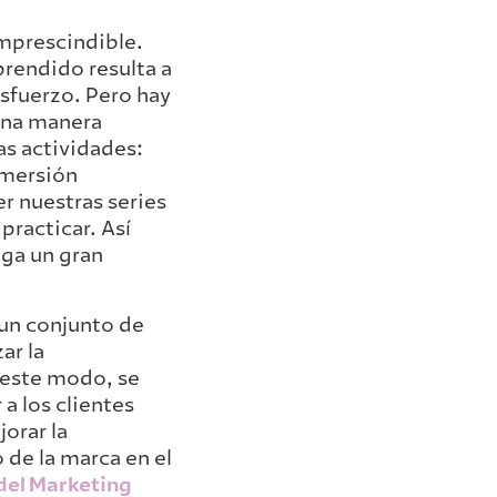
mprescindible.
rendido resulta a
sfuerzo. Pero hay
una manera
s actividades:
nmersión
er nuestras series
practicar. Así
nga un gran
 un conjunto de
ar la
e este modo, se
a los clientes
orar la
 de la marca en el
del Marketing