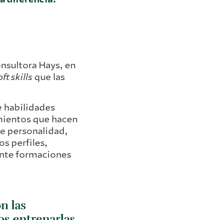
consultora Hays, en
oft skills
que las
 habilidades
mientos que hacen
de personalidad,
s perfiles,
nte formaciones
on las
s entrenarlas