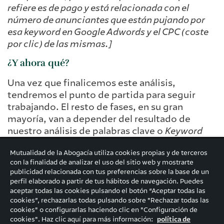
refiere es de pago y está relacionada con el
número de anunciantes que están pujando por
esa keyword en Google Adwords y el CPC (coste
por clic) de las mismas.]
¿Y ahora qué?
Una vez que finalicemos este análisis,
tendremos el punto de partida para seguir
trabajando. El resto de fases, en su gran
mayoría, van a depender del resultado de
nuestro análisis de palabras clave o
Keyword
Research
. Las siguientes fases de nuestra
Mutualidad de la Abogacía utiliza cookies propias y de terceros
estrategia SEO serán, a grandes rasgos:
con la finalidad de analizar el uso del sitio web y mostrarte
publicidad relacionada con tus preferencias sobre la base de un
Auditoria de Indexabilidad
: para
perfil elaborado a partir de tus hábitos de navegación. Puedes
comprobar que nuestra web es “visible”
aceptar todas las cookies pulsando el botón “Aceptar todas las
para Google.
cookies”, rechazarlas todas pulsando sobre "Rechazar todas las
cookies" o configurarlas haciendo clic en "Configuración de
“
SEO on page
”: optimizar nuestra web en
cookies". Haz clic aquí para más información:
política de