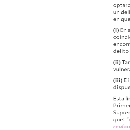
optaro
un del
en que
(i)
En a
coinci
encont
delito
(ii)
Tam
vulner
(iii)
E i
dispue
Esta l
Primer
Suprem
que:
“
real c