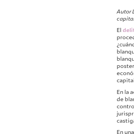
Autor 
capita
El
deli
proced
¿cuánd
blanqu
blanqu
poster
económ
capita
En la 
de bla
contro
jurisp
castig
En una