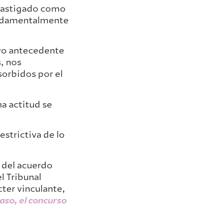
 castigado como
undamentalmente
ivo antecedente
s, nos
orbidos por el
a actitud se
estrictiva de lo
z del acuerdo
l Tribunal
ter vinculante,
caso, el concurso