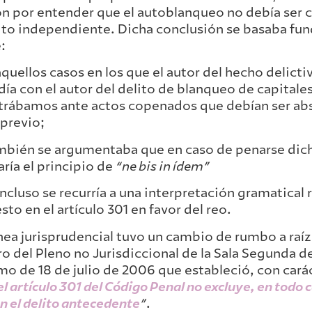
n por entender que el autoblanqueo no debía ser
ito independiente. Dicha conclusión se basaba f
:
quellos casos en los que el autor del hecho delict
día con el autor del delito de blanqueo de capitale
rábamos ante actos copenados que debían ser abs
 previo;
bién se argumentaba que en caso de penarse dich
aría el principio de
“ne bis in ídem”
ncluso se recurría a una interpretación gramatical r
sto en el artículo 301 en favor del reo.
ínea jurisprudencial tuvo un cambio de rumbo a raí
o del Pleno no Jurisdiccional de la Sala Segunda de
o de 18 de julio de 2006 que estableció, con carác
el artículo 301 del Código Penal no excluye, en todo 
on el delito antecedente
”
.