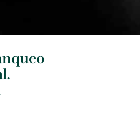
lanqueo
l.
u