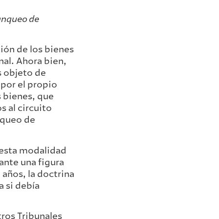
lanqueo de
ción de los bienes
nal. Ahora bien,
 objeto de
por el propio
s bienes, que
 al circuito
nqueo de
e esta modalidad
ante una figura
años, la doctrina
 si debía
tros Tribunales