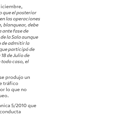
 diciembre,
 que el posterior
 en las operaciones
e, blanquear, debe
a ante fase de
 de la Sala aunque
 de admitir la
que participó de
 18 de Julio de
 todo caso, el
 se produjo un
 tráfico
por lo que no
ueo.
ánica 5/2010 que
a conducta