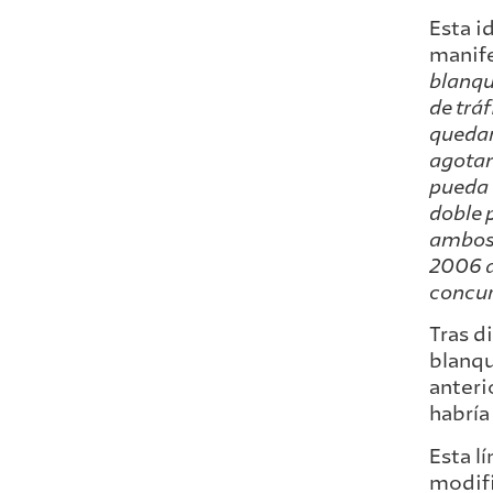
Esta i
manife
blanqu
de trá
quedar 
agotam
pueda 
doble 
ambos d
2006 a
concur
Tras d
blanqu
anteri
habría
Esta l
modifi