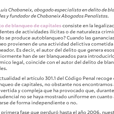
Luis Chabaneix, abogado especialista en delito de b
les y fundador de Chabaneix Abogados Penalistas.
to de blanqueo de capitales
consiste en la legaliza
entes de actividades ilícitas o de naturaleza crimi
o se produce autoblanqueo? Cuando las ganancias
eo provienen de una actividad delictiva cometida 
eador. Es decir, el autor del delito que genera eso
iormente han de ser blanqueados para introducirlos
ico legal, coincide con el autor del delito de bla
les.
actualidad el artículo 301.1 del Código Penal recog
nqueo de capitales, no obstante nos encontramos 
vertida y compleja que ha provocado que, durante 
rudencial no se haya mostrado uniforme en cuanto a
arse de forma independiente o no.
 primera fase que perduró hasta el año 2006, nues