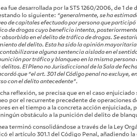
dea fue desarrollada por la STS 1260/2006, de 1 de
stando lo siguiente:
“generalmente, se ha estimado
eo de capitales efectuado por persona que participó
fico de drogas cuyo beneficio intenta, posteriorment
absorbido en el delito de tráfico de drogas. Se estarí
iento del delito. Esta ha sido la opinión mayoritaria
contabilizarse alguna sentencia aislada en el sentido
punición por tráfico y blanqueo en la misma persona 
elitos. El Pleno no Jurisdiccional de la Sala de fecha
cordó que “el art. 301 del Código penal no excluye, en
so con el delito antecedente”
.
icha reflexión, se precisa que en el caso enjuiciado
eo por el recurrente precedente de operaciones de
ores en el tiempo a la concreta acción enjuiciada, 
 ningún obstáculo a la punición del delito de blanq
ínea terminó consolidándose a través de la Ley Org
có el artículo 301.1 del Código Penal, añadiendo l