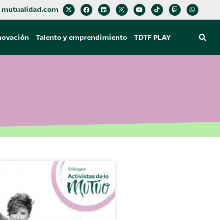
mutualidad.com
novación
Talento y emprendimiento
TDTF PLAY