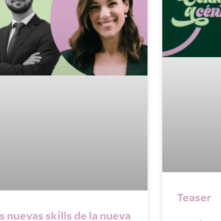
Teaser
s nuevas skills de la nueva