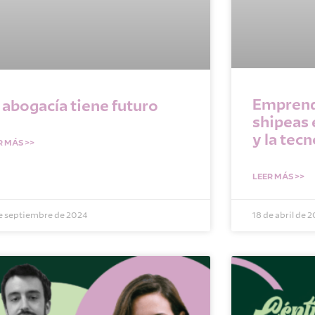
Emprend
 abogacía tiene futuro
shipeas
y la tec
R MÁS >>
LEER MÁS >>
de septiembre de 2024
18 de abril de 