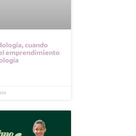
ología, cuando
 el emprendimiento
nología
2024