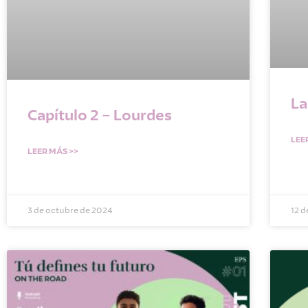
La
Capítulo 2 – Lourdes
LEE
LEER MÁS >>
3 de octubre de 2024
12 