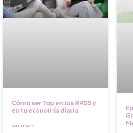
Cómo ser Top en tus RRSS y
Ep
en tu economía diaria
Ga
Ma
LEER MÁS >>