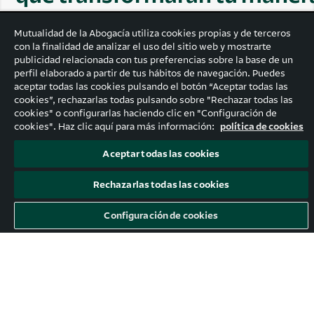
de trabajar
Mutualidad de la Abogacía utiliza cookies propias y de terceros
con la finalidad de analizar el uso del sitio web y mostrarte
publicidad relacionada con tus preferencias sobre la base de un
perfil elaborado a partir de tus hábitos de navegación. Puedes
aceptar todas las cookies pulsando el botón “Aceptar todas las
cookies”, rechazarlas todas pulsando sobre "Rechazar todas las
cookies" o configurarlas haciendo clic en "Configuración de
cookies". Haz clic aquí para más información:
política de cookies
El networking es algo más que asistir
Aceptar todas las cookies
a eventos y repartir tarjetas de
Rechazarlas todas las cookies
presentación. ¿Quieres conocer las
estrategias, técnicas y claves para
Configuración de cookies
construir tu propia red de
contactos/apoyos de alto valor?